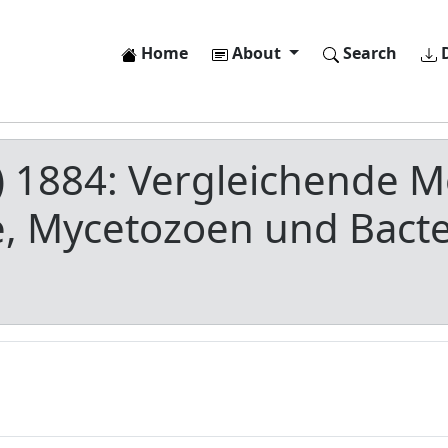
Home
About
Search
D
d) 1884: Vergleichende 
ze, Mycetozoen und Bact